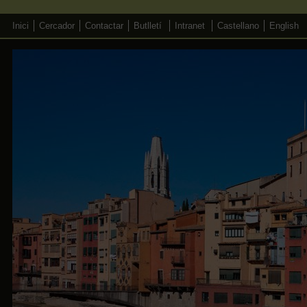
Inici
Cercador
Contactar
Butlletí
Intranet
Castellano
English