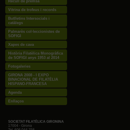
Recull de premsa
Vitrina de trofeus i records
Butlletins Intersocials i
catàlegs
Palmarès col·leccionistes de
SOFIGI
Xapes de cava
Història Filatèlica Monogràfica
de SOFIGI anys 1953 al 2014
Fotogaleries
GIRONA 2008 - I EXPO
BINACIONAL DE FILATÈLIA
HISPANO-FRANCESA
Agenda
Enllaços
SOCIETAT FILATÈLICA GIRONINA
17004 - Girona
Tel. 606 044 258