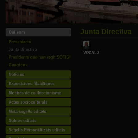
Junta Directiva
Qui som
Presentació
Junta Directiva
VOCAL 2
Presidents que han regit SOFIGI
Guardons
Notícies
Exposicions filatèliques
Mostres de col·leccionisme
Actes socioculturals
Mata-segells editats
Sobres editats
Segells Personalitzats editats