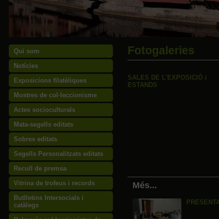
Fotogaleries
Qui som
Notícies
SALES DE L'EXPOSICIÓ i
Exposicions filatèliques
ESTANDS
Mostres de col·leccionisme
Actes socioculturals
Mata-segells editats
Sobres editats
Segells Personalitzats editats
Recull de premsa
Vitrina de trofeus i records
Més...
Butlletins Intersocials i
PRESENT
catàlegs