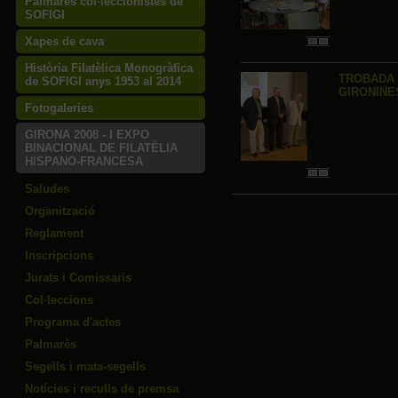
Palmarès col·leccionistes de
SOFIGI
Xapes de cava
Història Filatèlica Monogràfica
TROBADA
de SOFIGI anys 1953 al 2014
GIRONINE
Fotogaleries
GIRONA 2008 - I EXPO
BINACIONAL DE FILATÈLIA
HISPANO-FRANCESA
Saludes
Organització
Reglament
Inscripcions
Jurats i Comissaris
Col·leccions
Programa d'actes
Palmarès
Segells i mata-segells
Notícies i reculls de premsa