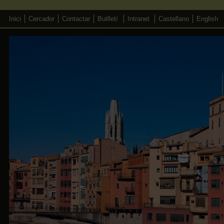
Inici
Cercador
Contactar
Butlletí
Intranet
Castellano
English