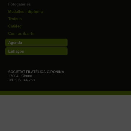
Fotogaleries
Medalles i diploma
Trofeus
Catàleg
Com arribar-hi
Agenda
Enllaços
SOCIETAT FILATÈLICA GIRONINA
17004 - Girona
Tel. 606 044 258