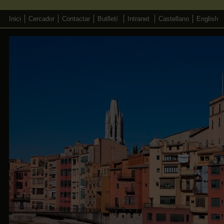
Inici
Cercador
Contactar
Butlletí
Intranet
Castellano
English