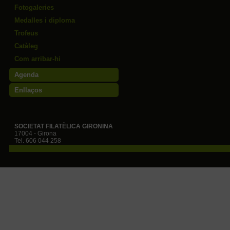
Fotogaleries
Medalles i diploma
Trofeus
Catàleg
Com arribar-hi
Agenda
Enllaços
SOCIETAT FILATÈLICA GIRONINA
17004 - Girona
Tel. 606 044 258