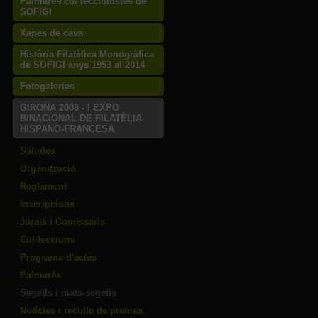
Palmarès col·leccionistes de
SOFIGI
Xapes de cava
Història Filatèlica Monogràfica
de SOFIGI anys 1953 al 2014
Fotogaleries
GIRONA 2008 - I EXPO
BINACIONAL DE FILATÈLIA
HISPANO-FRANCESA
Saludes
Organització
Reglament
Inscripcions
Jurats i Comissaris
Col·leccions
Programa d'actes
Palmarès
Segells i mata-segells
Notícies i reculls de premsa