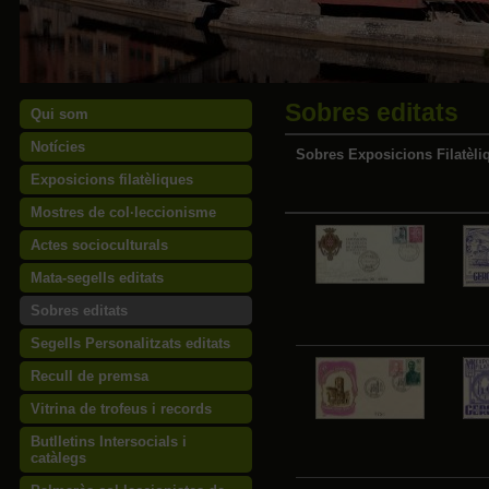
Sobres editats
Qui som
Notícies
Sobres Exposicions Filatèliq
Exposicions filatèliques
Mostres de col·leccionisme
Actes socioculturals
Mata-segells editats
Sobres editats
Segells Personalitzats editats
Recull de premsa
Vitrina de trofeus i records
Butlletins Intersocials i
catàlegs