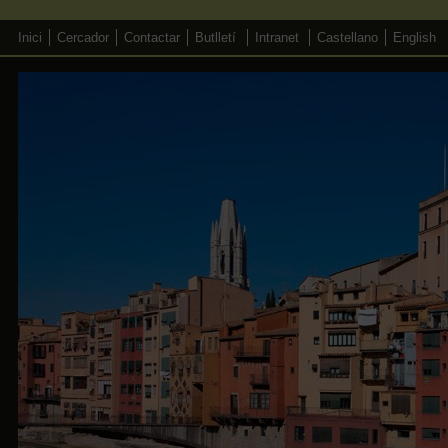
Inici
Cercador
Contactar
Butlletí
Intranet
Castellano
English