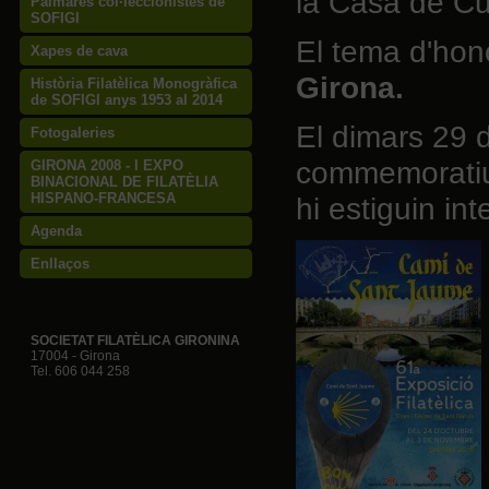
la Casa de Cu
Palmarès col·leccionistes de
SOFIGI
El tema d'hon
Xapes de cava
Girona.
Història Filatèlica Monogràfica
de SOFIGI anys 1953 al 2014
El dimars 29 d
Fotogaleries
commemoratiu 
GIRONA 2008 - I EXPO
BINACIONAL DE FILATÈLIA
HISPANO-FRANCESA
hi estiguin in
Agenda
Enllaços
SOCIETAT FILATÈLICA GIRONINA
17004 - Girona
Tel. 606 044 258