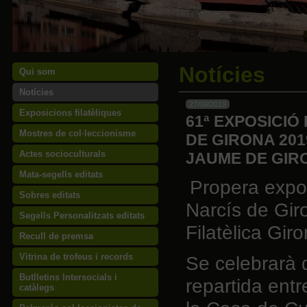
Notícies
Qui som
Notícies
27/09/2019
Exposicions filatèliques
61ª EXPOSICIÓ
Mostres de col·leccionisme
DE GIRONA 20
Actes socioculturals
JAUME DE GIR
Mata-segells editats
Propera exposi
Sobres editats
Narcís de Gir
Segells Personalitzats editats
Filatèlica Giro
Recull de premsa
Vitrina de trofeus i records
Se celebrarà 
Butlletins Intersocials i
repartida entr
catàlegs