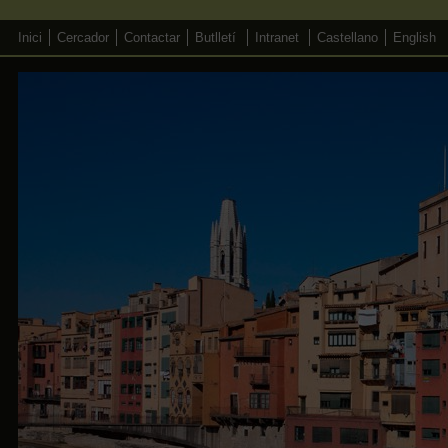
Inici
Cercador
Contactar
Butlletí
Intranet
Castellano
English