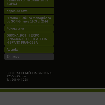
Palmarès col·leccionistes de
SOFIGI
Xapes de cava
Història Filatèlica Monogràfica
de SOFIGI anys 1953 al 2014
Fotogaleries
GIRONA 2008 - I EXPO
BINACIONAL DE FILATÈLIA
HISPANO-FRANCESA
Agenda
Enllaços
SOCIETAT FILATÈLICA GIRONINA
17004 - Girona
Tel. 606 044 258