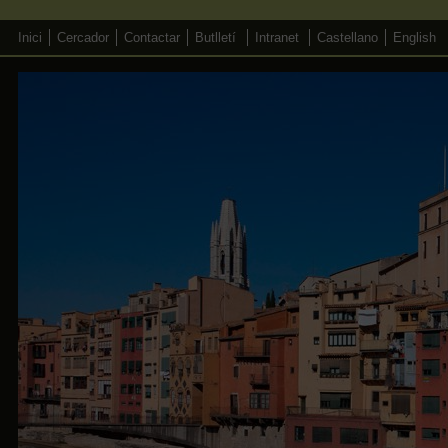
Inici
Cercador
Contactar
Butlletí
Intranet
Castellano
English