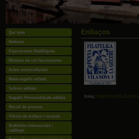
Enllaços
Qui som
Notícies
Exposicions filatèliques
Mostres de col·leccionisme
Actes socioculturals
Mata-segells editats
Sobres editats
Enllaç:
PENYA FILATÈLICA DE 
Segells Personalitzats editats
Recull de premsa
Vitrina de trofeus i records
Butlletins Intersocials i
catàlegs