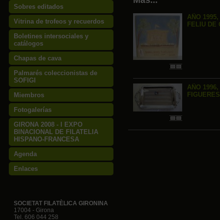
Más...
Sobres editados
AÑO 1995
Vitrina de trofeos y recuerdos
FELIU DE
Boletines intersociales y
catálogos
Chapas de cava
Palmarés coleccionistas de
SOFIGI
AÑO 1996
FIGUERES
Miembros
Fotogalerías
GIRONA 2008 - I EXPO
BINACIONAL DE FILATELIA
HISPANO-FRANCESA
Agenda
Enlaces
SOCIETAT FILATÈLICA GIRONINA
17004 - Girona
Tel. 606 044 258