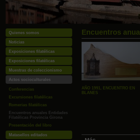
Encuentros anual
Quienes somos
Noticias
Exposiciones filatélicas
Exposiciones filatélicas
Muestras de coleccionismo
Actos socioculturales
AÑO 1991, ENCUENTRO EN
Conferencias
BLANES
Excursiones filatélicas
Romerias filatélicas
Encuentros anuales Entidades
Filatélicas Provincia Girona
Presentación del libro
Matasellos editados