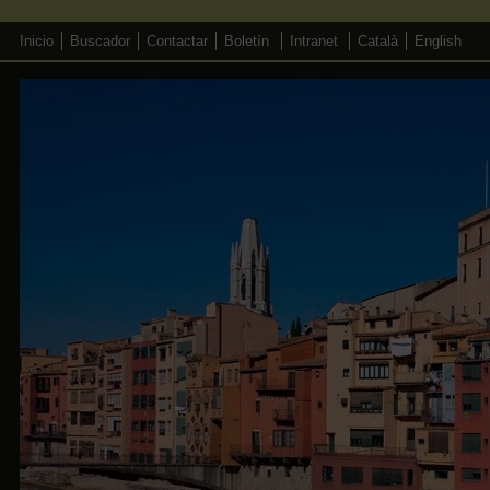
Inicio
Buscador
Contactar
Boletín
Intranet
Català
English