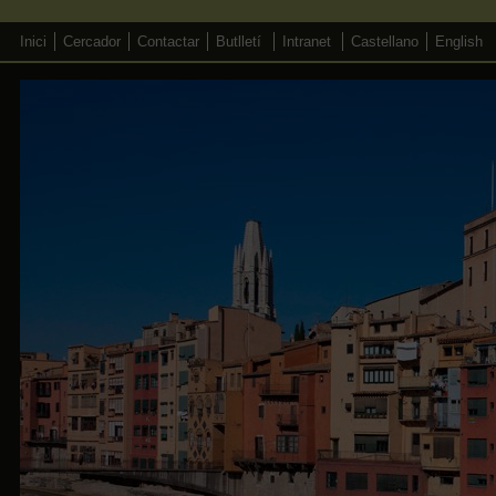
Inici
Cercador
Contactar
Butlletí
Intranet
Castellano
English