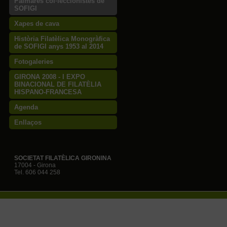
Palmarès col·leccionistes de
SOFIGI
Xapes de cava
Història Filatèlica Monogràfica
de SOFIGI anys 1953 al 2014
Fotogaleries
GIRONA 2008 - I EXPO
BINACIONAL DE FILATÈLIA
HISPANO-FRANCESA
Agenda
Enllaços
SOCIETAT FILATÈLICA GIRONINA
17004 - Girona
Tel. 606 044 258