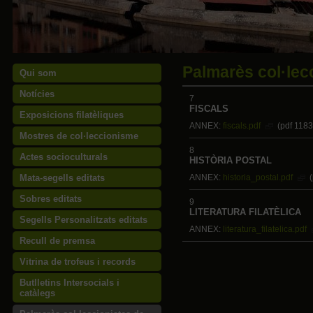
Palmarès col·lec
Qui som
Notícies
7
FISCALS
Exposicions filatèliques
ANNEX:
fiscals.pdf
(pdf 1183
Mostres de col·leccionisme
8
Actes socioculturals
HISTÒRIA POSTAL
Mata-segells editats
ANNEX:
historia_postal.pdf
(
Sobres editats
9
LITERATURA FILATÈLICA
Segells Personalitzats editats
ANNEX:
literatura_filatelica.pdf
Recull de premsa
Vitrina de trofeus i records
Butlletins Intersocials i
catàlegs