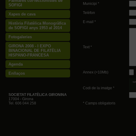
Palmarès col·leccionistes de
Municipi *
SOFIGI
Telèfon
Xapes de cava
E-mail *
Història Filatèlica Monogràfica
de SOFIGI anys 1953 al 2014
Fotogaleries
GIRONA 2008 - I EXPO
Text *
BINACIONAL DE FILATÈLIA
HISPANO-FRANCESA
Agenda
Annex (<10Mb)
Enllaços
Codi de la imatge *
SOCIETAT FILATÈLICA GIRONINA
17004 - Girona
Tel. 606 044 258
* Camps obligatoris