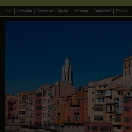
Inici
Cercador
Contactar
Butlletí
Intranet
Castellano
English