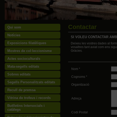
Contactar
Qui som
Notícies
SI VOLEU CONTACTAR AMB
Exposicions filatèliques
Deixeu les vostres dades al form
vosaltres tant aviat com ens sigu
Mostres de col·leccionisme
Gràcies.
Actes socioculturals
Mata-segells editats
Nom *
Sobres editats
Cognoms *
Segells Personalitzats editats
Organització
Recull de premsa
Vitrina de trofeus i records
Adreça
Butlletins Intersocials i
catàlegs
Codi Postal