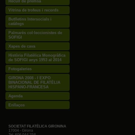
Recull de premsa
Vitrina de trofeus i records
Butlletins Intersocials i
catàlegs
Palmarès col·leccionistes de
SOFIGI
Xapes de cava
Història Filatèlica Monogràfica
de SOFIGI anys 1953 al 2014
Fotogaleries
GIRONA 2008 - I EXPO
BINACIONAL DE FILATÈLIA
HISPANO-FRANCESA
Agenda
Enllaços
SOCIETAT FILATÈLICA GIRONINA
17004 - Girona
Tel. 606 044 258