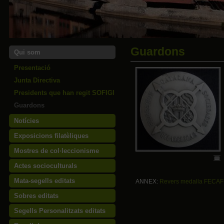
Guardons
Qui som
Presentació
Junta Directiva
Presidents que han regit SOFIGI
Guardons
Notícies
Exposicions filatèliques
Mostres de col·leccionisme
Actes socioculturals
Mata-segells editats
ANNEX:
Revers medalla FECAF
Sobres editats
Segells Personalitzats editats