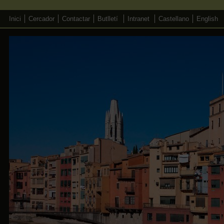
Inici
Cercador
Contactar
Butlletí
Intranet
Castellano
English